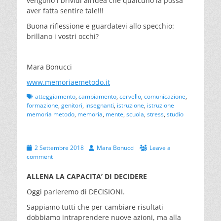
vengono i brividi all’idea che qualcuno la possa
aver fatta sentire tale!!!
Buona riflessione e guardatevi allo specchio:
brillano i vostri occhi?
Mara Bonucci
www.memoriaemetodo.it
Tags
atteggiamento
,
cambiamento
,
cervello
,
comunicazione
,
formazione
,
genitori
,
insegnanti
,
istruzione
,
istruzione
memoria metodo
,
memoria
,
mente
,
scuola
,
stress
,
studio
Posted
Author
2 Settembre 2018
Mara Bonucci
Leave a
on
comment
ALLENA LA CAPACITA’ DI DECIDERE
Oggi parleremo di DECISIONI.
Sappiamo tutti che per cambiare risultati
dobbiamo intraprendere nuove azioni, ma alla