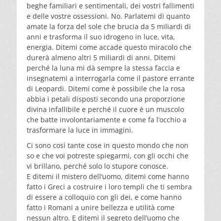
beghe familiari e sentimentali, dei vostri fallimenti
e delle vostre ossessioni. No. Parlatemi di quanto
amate la forza del sole che brucia da 5 miliardi di
anni e trasforma il suo idrogeno in luce, vita,
energia. Ditemi come accade questo miracolo che
durerà almeno altri 5 miliardi di anni. Ditemi
perché la luna mi dà sempre la stessa faccia e
insegnatemi a interrogarla come il pastore errante
di Leopardi. Ditemi come è possibile che la rosa
abbia i petali disposti secondo una proporzione
divina infallibile e perché il cuore è un muscolo
che batte involontariamente e come fa l’occhio a
trasformare la luce in immagini.
Ci sono così tante cose in questo mondo che non
so e che voi potreste spiegarmi, con gli occhi che
vi brillano, perché solo lo stupore conosce.
E ditemi il mistero dell’uomo, ditemi come hanno
fatto i Greci a costruire i loro templi che ti sembra
di essere a colloquio con gli dei, e come hanno
fatto i Romani a unire bellezza e utilità come
nessun altro. E ditemi il segreto dell’uomo che