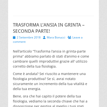
TRASFORMA L’ANSIA IN GRINTA –
SECONDA PARTE!
Posted
Author
2 Settembre 2018
Mara Bonucci
Leave a
on
comment
Nell’articolo “Trasforma l’ansia in grinta-parte
prima” abbiamo parlato di stati d’animo e come
cambiare quelli improduttivi grazie all’ utilizzo
corretto della tua fisiologia.
Come è andata? Sei riuscito a mantenere una
fisiologia produttiva? Se sì, avrai notato
sicuramente un incremento della tua vitalità e
della tua energia.
Bene, ora che hai capito il potere della tua
fisiologia, vediamo la seconda chiave che hai a
disposizione per gestire al meglio i tuoi stati