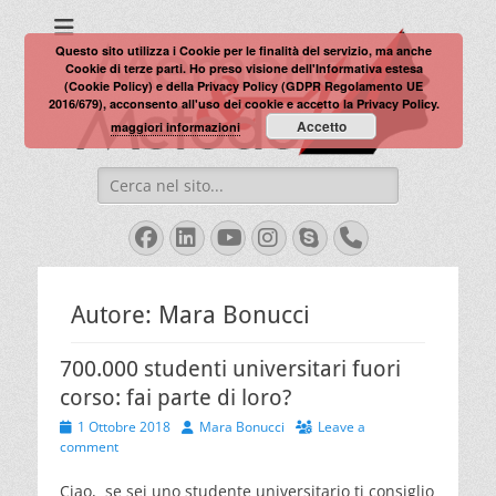
Memoria e Metodo
Questo sito utilizza i Cookie per le finalità del servizio, ma anche
Cookie di terze parti. Ho preso visione dell'Informativa estesa
(Cookie Policy) e della Privacy Policy (GDPR Regolamento UE
2016/679), acconsento all'uso dei cookie e accetto la Privacy Policy.
Accetto
maggiori informazioni
Search
for:
Facebook
LinkedIn
YouTube
Instagram
Skype
Phone
Autore:
Mara Bonucci
700.000 studenti universitari fuori
corso: fai parte di loro?
Posted
Author
1 Ottobre 2018
Mara Bonucci
Leave a
on
comment
Ciao, se sei uno studente universitario ti consiglio