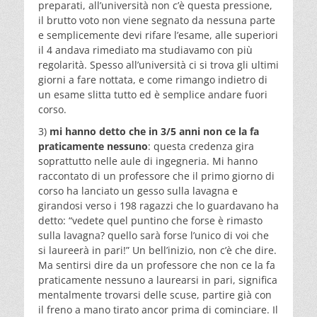
preparati, all’università non c’è questa pressione,
il brutto voto non viene segnato da nessuna parte
e semplicemente devi rifare l’esame, alle superiori
il 4 andava rimediato ma studiavamo con più
regolarità. Spesso all’università ci si trova gli ultimi
giorni a fare nottata, e come rimango indietro di
un esame slitta tutto ed è semplice andare fuori
corso.
3)
mi hanno detto che in 3/5 anni non ce la fa
praticamente nessuno
: questa credenza gira
soprattutto nelle aule di ingegneria. Mi hanno
raccontato di un professore che il primo giorno di
corso ha lanciato un gesso sulla lavagna e
girandosi verso i 198 ragazzi che lo guardavano ha
detto: “vedete quel puntino che forse è rimasto
sulla lavagna? quello sarà forse l’unico di voi che
si laureerà in pari!” Un bell’inizio, non c’è che dire.
Ma sentirsi dire da un professore che non ce la fa
praticamente nessuno a laurearsi in pari, significa
mentalmente trovarsi delle scuse, partire già con
il freno a mano tirato ancor prima di cominciare. Il