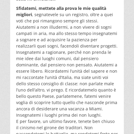
Sfidatemi, mettete alla prova le mie qualità
migliori
, segnatevele su un registro, oltre a quei
voti che poi rimangono sempre gli stessi.
Aiutatemi a non illudermi, a non vivere di sogni
campati in aria, ma allo stesso tempo insegnatemi
a sognare e ad acquisire la pazienza per
realizzarli quei sogni, facendoli diventare progetti.
Insegnatemi a ragionare, perché non prenda le
mie idee dai luoghi comuni, dal pensiero
dominante, dal pensiero non pensato. Aiutatemi a
essere libero. Ricordatemi l’unità del sapere e non
mi raccontate l’unità d’Italia, ma siate uniti voi
dello stesso consiglio di classe: non parlate male
l’uno dell’altro, vi prego. E ricordatemelo quanto è
bello questo Paese, parlatemene, fatemi venire
voglia di scoprire tutto quello che nasconde prima
ancora di desiderare una vacanza a Miami.
Insegnatemi i luoghi prima dei non luoghi.
E per favore, un ultimo favore, tenete ben chiuso
il cinismo nel girone dei traditori. Non
nascondetemi le battaglie, ma rendetemi forte per