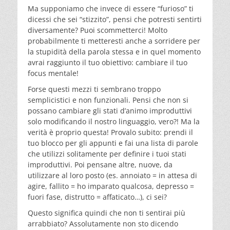
Ma supponiamo che invece di essere “furioso” ti
dicessi che sei “stizzito”, pensi che potresti sentirti
diversamente? Puoi scommetterci! Molto
probabilmente ti metteresti anche a sorridere per
la stupidità della parola stessa e in quel momento
avrai raggiunto il tuo obiettivo: cambiare il tuo
focus mentale!
Forse questi mezzi ti sembrano troppo
semplicistici e non funzionali. Pensi che non si
possano cambiare gli stati d’animo improduttivi
solo modificando il nostro linguaggio, vero?! Ma la
verità è proprio questa! Provalo subito: prendi il
tuo blocco per gli appunti e fai una lista di parole
che utilizzi solitamente per definire i tuoi stati
improduttivi. Poi pensane altre, nuove, da
utilizzare al loro posto (es. annoiato = in attesa di
agire, fallito = ho imparato qualcosa, depresso =
fuori fase, distrutto = affaticato…), ci sei?
Questo significa quindi che non ti sentirai più
arrabbiato? Assolutamente non sto dicendo