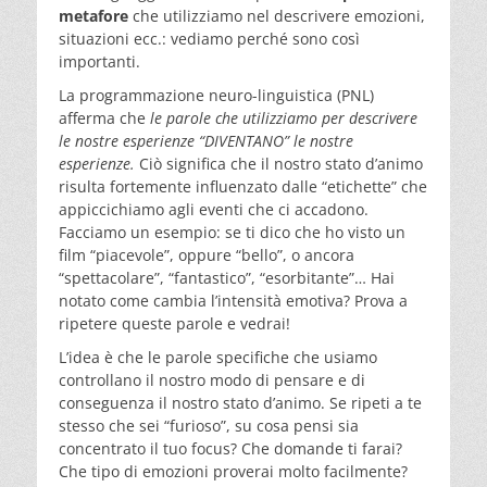
metafore
che utilizziamo nel descrivere emozioni,
situazioni ecc.: vediamo perché sono così
importanti.
La programmazione neuro-linguistica (PNL)
afferma che
le parole che utilizziamo per descrivere
le nostre esperienze “DIVENTANO” le nostre
esperienze.
Ciò significa che il nostro stato d’animo
risulta fortemente influenzato dalle “etichette” che
appiccichiamo agli eventi che ci accadono.
Facciamo un esempio: se ti dico che ho visto un
film “piacevole”, oppure “bello”, o ancora
“spettacolare”, “fantastico”, “esorbitante”… Hai
notato come cambia l’intensità emotiva? Prova a
ripetere queste parole e vedrai!
L’idea è che le parole specifiche che usiamo
controllano il nostro modo di pensare e di
conseguenza il nostro stato d’animo. Se ripeti a te
stesso che sei “furioso”, su cosa pensi sia
concentrato il tuo focus? Che domande ti farai?
Che tipo di emozioni proverai molto facilmente?