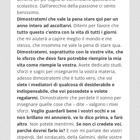
scolastico. Dall’orecchio della passione ci sento
benissimo.
Dimostratemi che vale la pena stare qui per un
anno intero ad ascoltarvi.
Ditemi per favore che
tutto questo c’entra con la vita di tutti i giorni
,
che mi aiuterà a capire meglio il mondo e me
stesso, che insomma ne vale la pena di stare qua.
Dimostratemi, soprattutto con le vostre vite, che
lo sforzo che devo fare potrebbe riempire la mia
vita come riempie la vostra.
Avete dedicato studi,
sforzi e sogni per insegnarmi la vostra materia,
adesso dimostratemi che è tutto vero, che voi
siete i mediatori di qualcosa di desiderabile e
indispensabile, che voi possedete e volete
regalarmi.
Dimostratemi che perdete il sonno per
insegnare quelle cose che – dite – valgono i miei
sforzi.
Voglio guardarli bene i vostri occhi e se
non brillano mi annoierò, ve lo dico prima, e farò
altro
. Non potete mentirmi.
Se non ci credete voi,
perché dovrei farlo io?
E non mi parlate dei vostri
stipendi, del sindacato, della Gelmini, delle vostre