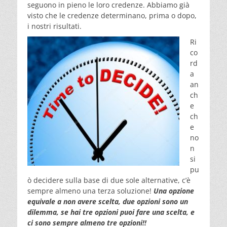
seguono in pieno le loro credenze. Abbiamo già
visto che le credenze determinano, prima o dopo,
i nostri risultati.
Ri
co
rd
a
an
ch
e
ch
e
no
n
si
pu
ò decidere sulla base di due sole alternative, c’è
sempre almeno una terza soluzione!
Una opzione
equivale a non avere scelta, due opzioni sono un
dilemma, se hai tre opzioni puoi fare una scelta, e
ci sono sempre almeno tre opzioni!!