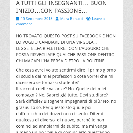
A TUTTI GLI INSEGNANTI… BUON
INIZIO…CON PASSIONE…
Posted
Author
15 Settembre 2018
Mara Bonucci
Leave a
on
comment
HO TROVATO QUESTO POST SU FACEBOOK E NON
LO VOGLIO CAMBIARE DI UNA VIRGOLA…
LEGGETE…FA RIFLETTERE…CON L’AUGURIO CHE
POSSA RISVEGLIARE QUALCHE PASSIONE DENTRO
CHI MAGARI L’HA PERSA DIETRO LA ROUTINE …
Che cosa avrei voluto sentirmi dire il primo giorno
di scuola dai miei professori o cosa vorrei che mi
dicessero se tornassi studente?
Il racconto delle vacanze? No. Quelle dei miei
compagni? No. Saprei già tutto. Devi studiare?
Sarà difficile? Bisognerà impegnarsi di più? No, no
grazie. Lo so. Per questo sto qui, e poi
dall’orecchio dei doveri non ci sento. Ditemi
qualcosa di diverso, di nuovo, perché io non
cominci ad annoiarmi da subito, ma mi venga
almeno un po’ voglia di cominciarlo quest’anno