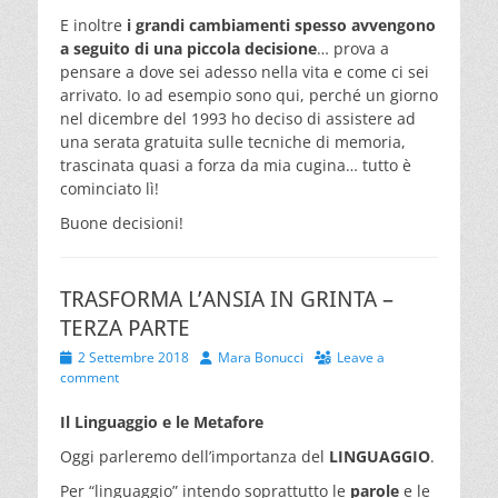
E inoltre
i grandi cambiamenti spesso avvengono
a seguito di una piccola decisione
… prova a
pensare a dove sei adesso nella vita e come ci sei
arrivato. Io ad esempio sono qui, perché un giorno
nel dicembre del 1993 ho deciso di assistere ad
una serata gratuita sulle tecniche di memoria,
trascinata quasi a forza da mia cugina… tutto è
cominciato lì!
Buone decisioni!
TRASFORMA L’ANSIA IN GRINTA –
TERZA PARTE
Posted
Author
2 Settembre 2018
Mara Bonucci
Leave a
on
comment
Il Linguaggio e le Metafore
Oggi parleremo dell’importanza del
LINGUAGGIO
.
Per “linguaggio” intendo soprattutto le
parole
e le