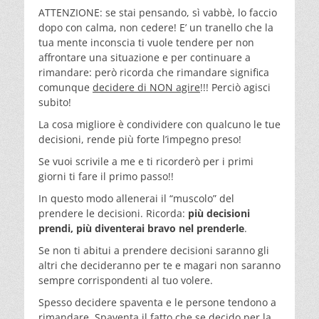
ATTENZIONE: se stai pensando, sì vabbè, lo faccio
dopo con calma, non cedere! E’ un tranello che la
tua mente inconscia ti vuole tendere per non
affrontare una situazione e per continuare a
rimandare: però ricorda che rimandare significa
comunque
decidere di NON agire
!!! Perciò agisci
subito!
La cosa migliore è condividere con qualcuno le tue
decisioni, rende più forte l’impegno preso!
Se vuoi scrivile a me e ti ricorderò per i primi
giorni ti fare il primo passo!!
In questo modo allenerai il “muscolo” del
prendere le decisioni. Ricorda:
più decisioni
prendi, più diventerai bravo nel prenderle
.
Se non ti abitui a prendere decisioni saranno gli
altri che decideranno per te e magari non saranno
sempre corrispondenti al tuo volere.
Spesso decidere spaventa e le persone tendono a
rimandare. Spaventa il fatto che se decido per la