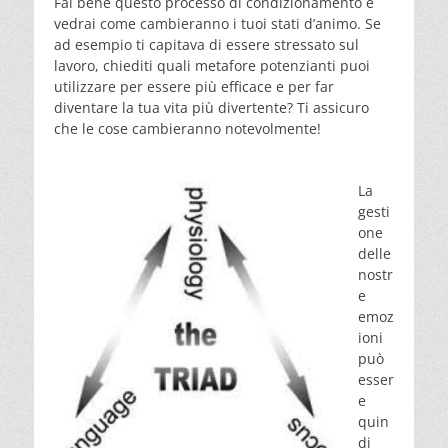
Fai bene questo processo di condizionamento e
vedrai come cambieranno i tuoi stati d’animo. Se
ad esempio ti capitava di essere stressato sul
lavoro, chiediti quali metafore potenzianti puoi
utilizzare per essere più efficace e per far
diventare la tua vita più divertente? Ti assicuro
che le cose cambieranno notevolmente!
La
gesti
one
delle
nostr
e
emoz
ioni
può
esser
e
quin
di