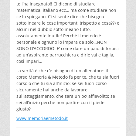
te l’ha insegnato!! Ci dicono di studiare
matematica, italiano ecc… ma come studiare non
ce lo spiegano. Ci si sente dire che bisogna
sottolineare le cose importanti (rispetto a cosa??) e
alcuni nel dubbio sottolineano tutto,
assolutamente inutile! Perchè il metodo è
personale e ognuno lo impara da solo…NON
SONO D’ACCORDO! E’ come dare un paio di forbici
ad un’aspirante parrucchiera e dirle vai e taglia,
così impari…
La verità è che c’è bisogno di un allenatore: il
corso Memoria & Metodo fa per te, che tu sia fuori
corso o che tu sia all’inizio: se sei fuori corso
sicuramente hai anche da lavorare
sull’atteggiamento, che sarà un po’ affievolito; se
sei all’inizio perchè non partire con il piede
giusto?
www.memoriaemetodo.it