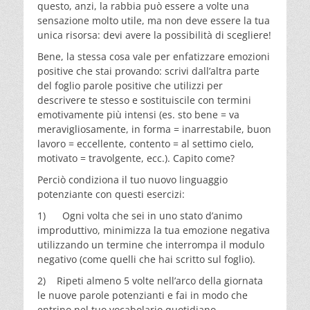
questo, anzi, la rabbia può essere a volte una
sensazione molto utile, ma non deve essere la tua
unica risorsa: devi avere la possibilità di scegliere!
Bene, la stessa cosa vale per enfatizzare emozioni
positive che stai provando: scrivi dall’altra parte
del foglio parole positive che utilizzi per
descrivere te stesso e sostituiscile con termini
emotivamente più intensi (es. sto bene = va
meravigliosamente, in forma = inarrestabile, buon
lavoro = eccellente, contento = al settimo cielo,
motivato = travolgente, ecc.). Capito come?
Perciò condiziona il tuo nuovo linguaggio
potenziante con questi esercizi:
1) Ogni volta che sei in uno stato d’animo
improduttivo, minimizza la tua emozione negativa
utilizzando un termine che interrompa il modulo
negativo (come quelli che hai scritto sul foglio).
2) Ripeti almeno 5 volte nell’arco della giornata
le nuove parole potenzianti e fai in modo che
entrino nel tuo vocabolario quotidiano.