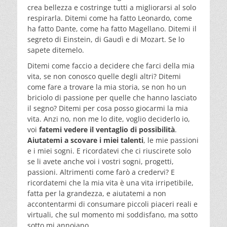
crea bellezza e costringe tutti a migliorarsi al solo
respirarla. Ditemi come ha fatto Leonardo, come
ha fatto Dante, come ha fatto Magellano. Ditemi il
segreto di Einstein, di Gaudì e di Mozart. Se lo
sapete ditemelo.
Ditemi come faccio a decidere che farci della mia
vita, se non conosco quelle degli altri? Ditemi
come fare a trovare la mia storia, se non ho un
briciolo di passione per quelle che hanno lasciato
il segno? Ditemi per cosa posso giocarmi la mia
vita. Anzi no, non me lo dite, voglio deciderlo io,
voi
fatemi vedere il ventaglio di possibilità
.
Aiutatemi a scovare i miei talenti
, le mie passioni
e i miei sogni. E ricordatevi che ci riuscirete solo
se li avete anche voi i vostri sogni, progetti,
passioni. Altrimenti come farò a credervi? E
ricordatemi che la mia vita è una vita irripetibile,
fatta per la grandezza, e aiutatemi a non
accontentarmi di consumare piccoli piaceri reali e
virtuali, che sul momento mi soddisfano, ma sotto
sotto mi annoiano…