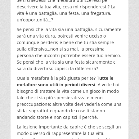
Se ti chiedessi che metafora utilizzeresti per
descrivere la tua vita, cosa mi risponderesti? La
vita è una battaglia, una festa, una fregatura,
un’opportunità…?
Se pensi che la vita sia una battaglia, sicuramente
sarà una vita dura, potresti venire ucciso o
comunque perdere; è bene che tu stia sempre
sulla difensiva…non si sa mai, la prossima
persona che incontri potrebbe essere tuo nemico.
Se pensi che la vita sia una festa sicuramente ci
sarà da divertirsi: capisci la differenza?
Quale metafora è la più giusta per te?
Tutte le
metafore sono utili in periodi diversi
. A volte hai
bisogno di trattare la vita come un gioco in modo
tale che ci sia più spensieratezza e meno
preoccupazione; altre volte devi vederla come una
sfida, soprattutto quando le cose ti stanno
andando storte e non capisci il perché.
La lezione importante da capire è che se scegli un
modo diverso di rappresentare la tua vita,